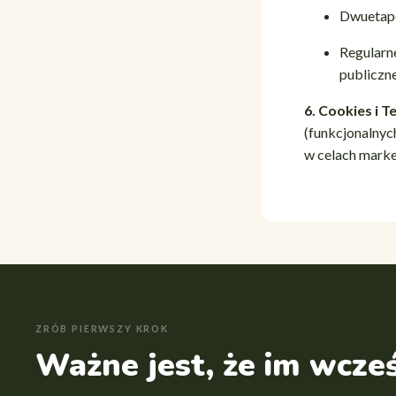
Dwuetapo
Regularn
publiczn
6. Cookies i T
(funkcjonalnyc
w celach marke
ZRÓB PIERWSZY KROK
Ważne jest, że im wcześ