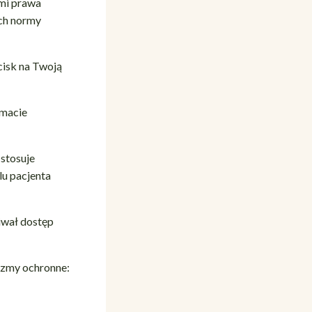
mi prawa
ych normy
isk na Twoją
rmacie
stosuje
u pacjenta
iwał dostęp
zmy ochronne: