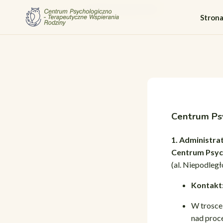
Strona główna
/
Polityka prywatności
Stron
Centrum Ps
1. Administra
Centrum Psyc
(al. Niepodległo
Kontakt
W trosce
nad proc