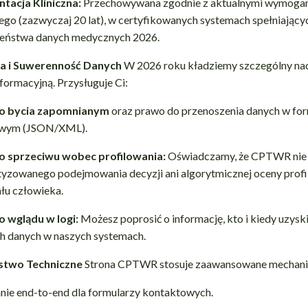
acja Kliniczna:
Przechowywana zgodnie z aktualnymi wymoga
go (zazwyczaj 20 lat), w certyfikowanych systemach spełniając
eństwa danych medycznych 2026.
wa i Suwerenność Danych
W 2026 roku kładziemy szczególny nac
formacyjną. Przysługuje Ci:
o bycia zapomnianym
oraz prawo do przenoszenia danych w fo
wym (JSON/XML).
o sprzeciwu wobec profilowania:
Oświadczamy, że CPTWR nie 
yzowanego podejmowania decyzji ani algorytmicznej oceny profil
łu człowieka.
 wglądu w logi:
Możesz poprosić o informację, kto i kiedy uzysk
h danych w naszych systemach.
stwo Techniczne
Strona CPTWR stosuje zaawansowane mechani
nie end-to-end dla formularzy kontaktowych.