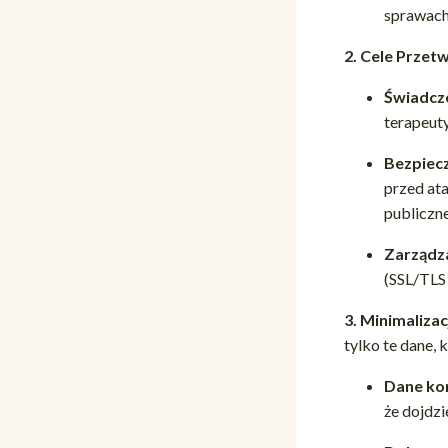
sprawach
2. Cele Prze
Świadcze
terapeuty
Bezpiec
przed ata
publiczn
Zarządz
(SSL/TLS 
3. Minimalizac
tylko te dane,
Dane ko
że dojdz