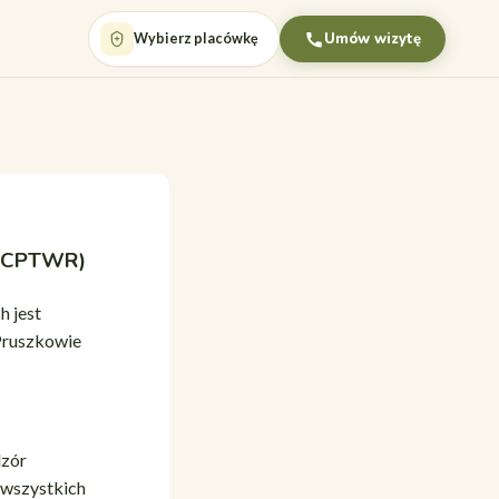
Umów wizytę
Wybierz placówkę
 (CPTWR)
 jest
Pruszkowie
dzór
 wszystkich