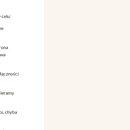
 celu:
ów
rona
twa
łączności
bieramy
u, chyba