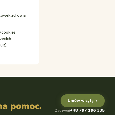
acówek zdrowia
w cookies
zecich
lt).
Umów wizytę
na pomoc.
+48 797 196 335
Zadzwoń