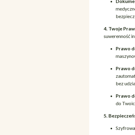
Dokument
medyczne
bezpiecz
4. Twoje Pra
suwerenność in
Prawo d
maszyno
Prawo d
zautomat
bez udzia
Prawo do
do Twoic
5. Bezpieczeń
Szyfrowa