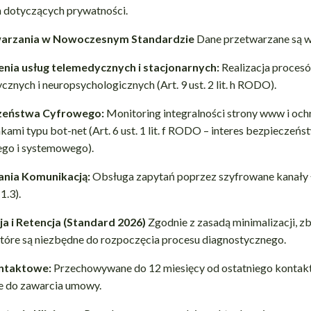
 dotyczących prywatności.
twarzania w Nowoczesnym Standardzie
Dane przetwarzane są w
nia usług telemedycznych i stacjonarnych:
Realizacja proces
cznych i neuropsychologicznych (Art. 9 ust. 2 lit. h RODO).
zeństwa Cyfrowego:
Monitoring integralności strony www i och
kami typu bot-net (Art. 6 ust. 1 lit. f RODO – interes bezpieczeńs
ego i systemowego).
ania Komunikacją:
Obsługa zapytań poprzez szyfrowane kanały 
1.3).
ja i Retencja (Standard 2026)
Zgodnie z zasadą minimalizacji, z
 które są niezbędne do rozpoczęcia procesu diagnostycznego.
ntaktowe:
Przechowywane do 12 miesięcy od ostatniego kontakt
ie do zawarcia umowy.